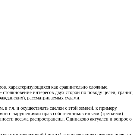
ов, характеризующихся как сравнительно сложные.
 столкновение интересов двух сторон по поводу целей, границ
гражданских), рассматриваемых судами.
 в т.ч. и осуществлять сделки с этой землей, к примеру,
в связи с нарушениями прав собственников иными (третьими)
нности весьма распространены. Одинаково актуален и вопрос о
ахватом территорий (чужих), с определением некоего порядка