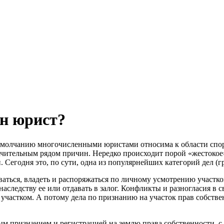
ен юрист?
умолчанию многочисленными юристами относима к области спор
чительным рядом причин. Нередко происходит порой «жестокое»
. Сегодня это, по сути, одна из популярнейших категорий дел (
аться, владеть и распоряжаться по личному усмотрению участком,
о наследству ее или отдавать в залог. Конфликты и разногласия 
участком. А потому дела по признанию на участок прав собстве
признанием и регистрацией на землю права собственности, с з