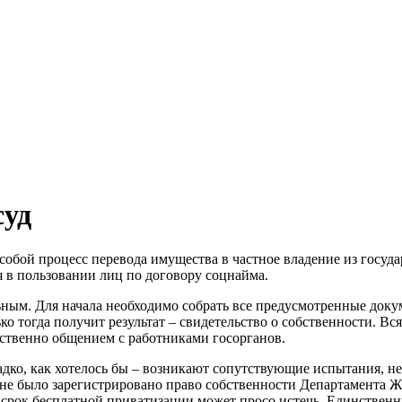
суд
собой процесс перевода имущества в частное владение из госуд
 в пользовании лиц по договору соцнайма.
ным. Для начала необходимо собрать все предусмотренные докум
 тогда получит результат – свидетельство о собственности. Вс
ственно общением с работниками госорганов.
гладко, как хотелось бы – возникают сопутствующие испытания, 
 не было зарегистрировано право собственности Департамента 
, срок бесплатной приватизации может просо истечь. Единствен