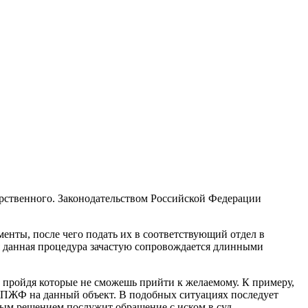
арственного. Законодательством Российской Федерации
енты, после чего подать их в соответствующий отдел в
я данная процедура зачастую сопровождается длинными
не пройдя которые не сможешь прийти к желаемому. К примеру,
ЖПЖФ на данный объект. В подобных ситуациях последует
ным решением послужит обращение с иском в суд.