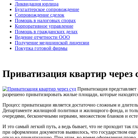
Ликвидация юрлица
Бухгалтерское сопровождение
Сопровождение сделок
Помощь в налоговых спорах
Корпоративное управление
Помощь в гражданских делах
Ведение отчетности ООО
Получение медицинской лицензии
Покупка готовой фирмы
Приватизация квартир через 
Приватизация представляет 
разрешено приватизировать жилые площади, которые находятся
Процесс приватизации является достаточно сложным и длитель
Департаменте жилищной политики и жилищного фонда, и только
очередями, бесконечными нервами, множеством бланков и есте
И это самый легкий путь, а ведь бывает, что не проходит так 
при оформлении документов выявилось, что государством еще
отказ на приватизацию. При этом, во время оформления право